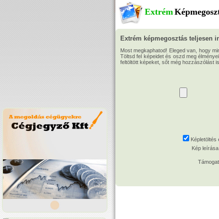
Extrém
Képmegosz
Extrém képmegosztás teljesen 
Most megkaphatod! Eleged van, hogy mind
Töltsd fel képeidet és oszd meg élménye
feltöltött képeket, sőt még hozzászólást i
Képletölté
Kép leírása
Támogat