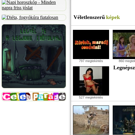
Véletlenszerű
képek
797 megtekintés
860 megtek
Legnéps
527 megtekintés