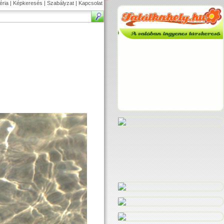
éria
|
Képkeresés
|
Szabályzat
|
Kapcsolat