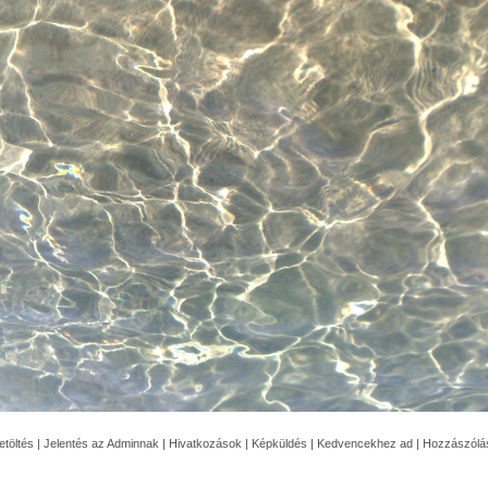
etöltés
|
Jelentés az Adminnak
|
Hivatkozások
|
Képküldés
|
Kedvencekhez ad
|
Hozzászólá