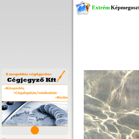
Extrém
Képmegosz