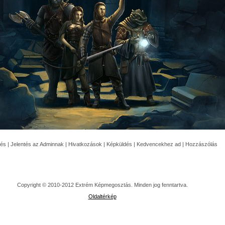
tés
|
Jelentés az Adminnak
|
Hivatkozások
|
Képküldés
|
Kedvencekhez ad
|
Hozzászólás
Copyright © 2010-2012 Extrém Képmegosztás. Minden jog fenntartva.
Oldaltérkép