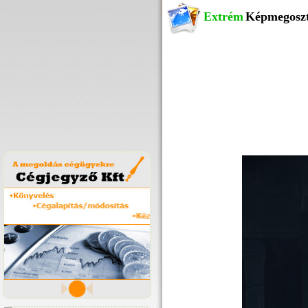
Extrém
Képmegosz