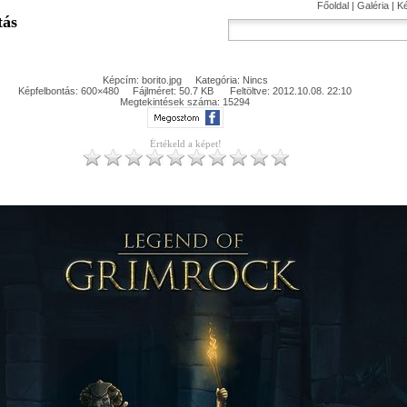
Főoldal
|
Galéria
|
K
tás
Képcím: borito.jpg Kategória: Nincs
Képfelbontás: 600×480 Fájlméret: 50.7 KB Feltöltve: 2012.10.08. 22:10
Megtekintések száma: 15294