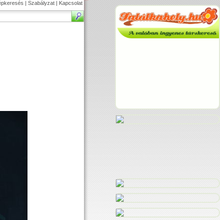
épkeresés
|
Szabályzat
|
Kapcsolat