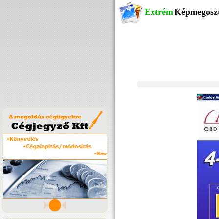
Extrém
Képmegosz