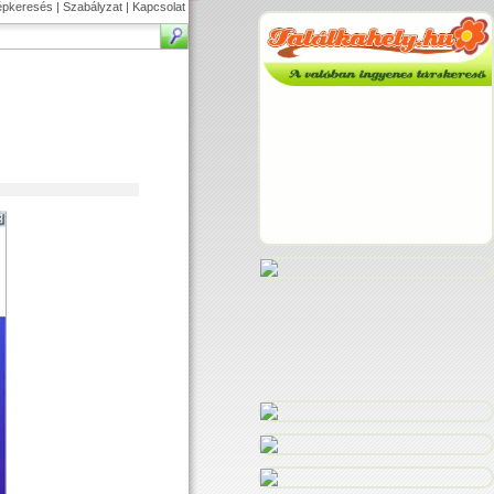
épkeresés
|
Szabályzat
|
Kapcsolat