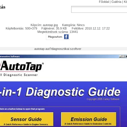
Főoldal
|
Galéria
|
K
tás
Képcím: autotap.jpg Kategória: Nincs
Képfelbontás: 500×379 Fájlméret: 35.9 KB Feltöltve: 2010.12.12. 17:22
Megtekintések száma: 13441
autotap aut?diagnosztikai szoftver