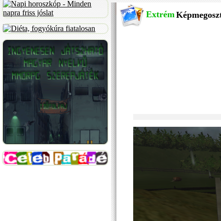
Extrém
Képmegosz