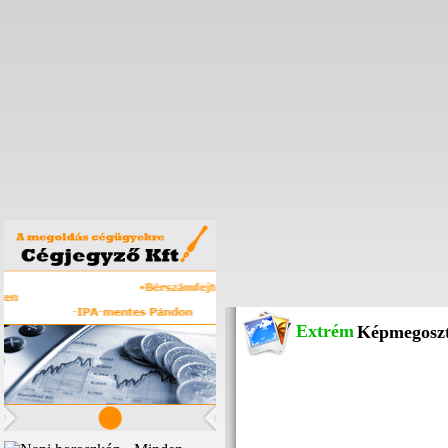
Extrém
Képmegosz