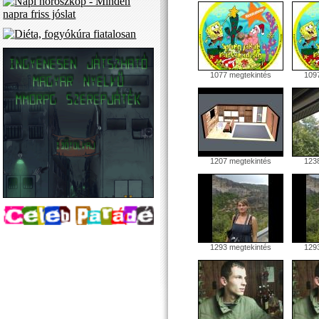
1077 megtekintés
1097
1207 megtekintés
1238
1293 megtekintés
1293