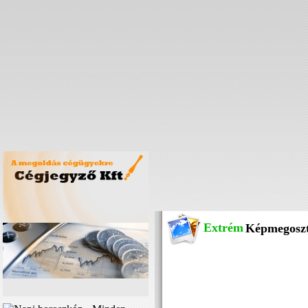
Extrém
Képmegosz