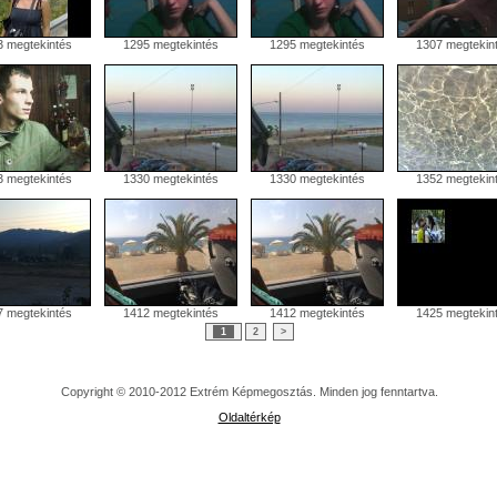
 megtekintés
1295 megtekintés
1295 megtekintés
1307 megtekin
 megtekintés
1330 megtekintés
1330 megtekintés
1352 megtekin
 megtekintés
1412 megtekintés
1412 megtekintés
1425 megtekin
1
2
>
Copyright © 2010-2012 Extrém Képmegosztás. Minden jog fenntartva.
Oldaltérkép