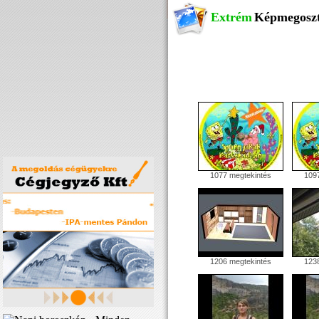
Extrém
Képmegosz
1077 megtekintés
1097
1206 megtekintés
1238