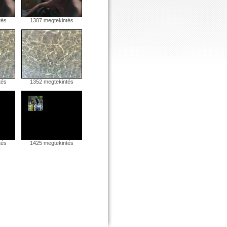
tés
1307 megtekintés
tés
1352 megtekintés
tés
1425 megtekintés