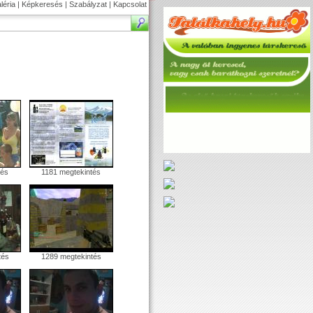
léria
|
Képkeresés
|
Szabályzat
|
Kapcsolat
tés
1181 megtekintés
tés
1289 megtekintés